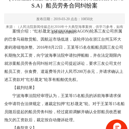
S.A）船员劳务合同纠纷案
发布日期：2019-03-20
点击：10850次
来源：（人民法院新闻传媒总社2016年十大典型海事案例，供学习参考，如有
案情介绍：“红杉晟龙”(SEQUOIADRAGON)轮系三友公司所属
侵权请提出删除）
的巴拿马籍散货船。因航运市场低迷，该轮停泊在浙江台州玉环大
麦屿港锚地休整。2016年8月22日，王某等15名在船船员因三友公司
长期拖欠其工资，向宁波海事法院申请扣押船舶，并在法定期限内
就涉案船员劳务合同纠纷对三友公司提起诉讼，要求三友公司支付
船员工资、伙食费、遣返费等共计人民币200万余元，并请求确认上
述工资款对“红杉晟龙”轮享有船舶优先权。
【裁判结果】
宁波海事法院经审理认为，王某等15名船员的诉前海事请求保
全申请符合法律规定，遂裁定扣押“红杉晟龙”轮。对于王某等15名船
员随后提起的船员劳务纠纷，经过庭前调解并确认全部船员收悉被
拖欠的工资款后，裁定按自动撤诉处理。
【典型意义】