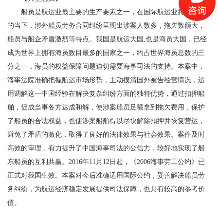
船员是航运业最主要的生产要素之一，在国际航运业持续低迷
的当下，涉外船员劳务合同纠纷呈现出涉案人数多，拖欠数额大，
船员与船企矛盾激烈等特点。我国是航运大国,也是海员大国，已经
成为世界上拥有海员数目最多的国家之一，约占世界海员总数的三
分之一，海员的权益保障问题迫切需要海事司法的支持。本案中，
海事法院准确把握航运市场形势，主动摸清国外被告经营情况，运
用调解这一中国经验在解决复杂纠纷方面的独特优势，通过扣押船
舶，促成当事各方达成和解，使涉案船员足额拿到拖欠费用，保护
了船员的合法权益，也使涉案船舶得以尽快解除扣押并恢复营运，
避免了矛盾的激化，取得了良好的法律效果与社会效果。案件及时
高效的审理，有力提升了中国海事司法的公信力，较好地实现了船
东船员的互利共赢。2016年11月12日起，《2006海事劳工公约》已
正式对我国生效。本案对今后准确适用国际公约，妥善解决船员劳
务纠纷，为航运经济稳定发展提供司法保障，也具有较高的参考价
值。