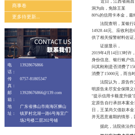
近日，江西省南昌市
商事卷
洞为由，免除王某
80%的信用卡本金，最
更多待更新...
法院查明，某银行以
14928.44元、应收
供了相关报警材料佐证
证据显示，
2019年4月14日
身份信息、银行账户信
电
13928676866
问其刚刚是否消费了1
话：
消费了15000元，而
传
0757-81805347
法院认为，原告作为
真：
明原告未尽安全保障义
邮
13928676866@139.com
“提示信用卡额度升级
箱：
定原告自行承担本案全部本
地
广东省佛山市南海区狮山
日，王某尚欠借款本金1
址：
镇罗村北湖一路6号海宜广
并无恶意逾期的情形，
场2号楼二层202号铺
据此，法院依法作出