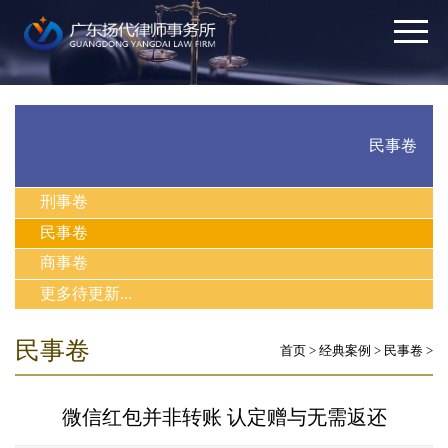
民事卷
刑事卷
民事卷
商事卷
更多待更新...
民事卷
首页
>
经典案例
>
民事卷
>
微信红包并非转账 认定赠与无需返还